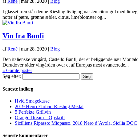
af
René
|
mar 28, 2020
|
Blog
I glasset fremstår denne Riesling livlig og næsten citrongul med limegr
noter af pære, grønne æbler, citrus, limeblomster og...
Vin fra Banfi
af
René
|
mar 28, 2020
|
Blog
Den italienske vingård, Castello Banfi, der er beliggende nær Montalci
Derudover råder vingården over et af Europas mest avancerede...
« Gamle poster
Søg efter:
Seneste indlæg
Hvid Smagekasse
2019 Henri Ehrhart Riesling Medal
5 Perfekte Grillvin
Orange Dream – Opskrift
Sicilliens Ripasso: Miopasso, 2018 Nero d’Avola, Sicilia DOC
Seneste kommentarer