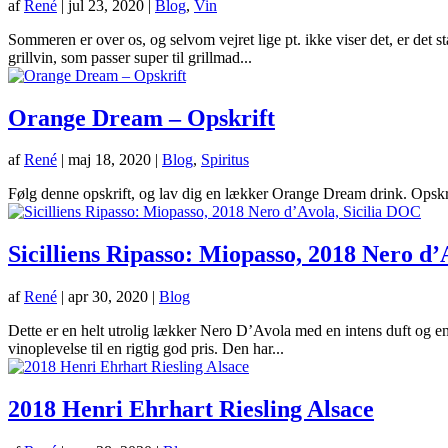
af
René
|
jul 23, 2020
|
Blog
,
Vin
Sommeren er over os, og selvom vejret lige pt. ikke viser det, er det s
grillvin, som passer super til grillmad...
Orange Dream – Opskrift
af
René
|
maj 18, 2020
|
Blog
,
Spiritus
Følg denne opskrift, og lav dig en lækker Orange Dream drink. Opskrif
Sicilliens Ripasso: Miopasso, 2018 Nero d’
af
René
|
apr 30, 2020
|
Blog
Dette er en helt utrolig lækker Nero D’Avola med en intens duft og en k
vinoplevelse til en rigtig god pris. Den har...
2018 Henri Ehrhart Riesling Alsace