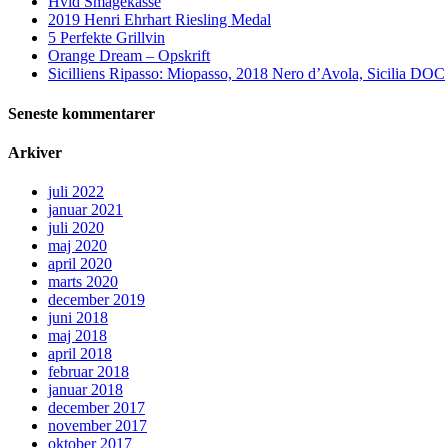
Hvid Smagekasse
2019 Henri Ehrhart Riesling Medal
5 Perfekte Grillvin
Orange Dream – Opskrift
Sicilliens Ripasso: Miopasso, 2018 Nero d’Avola, Sicilia DOC
Seneste kommentarer
Arkiver
juli 2022
januar 2021
juli 2020
maj 2020
april 2020
marts 2020
december 2019
juni 2018
maj 2018
april 2018
februar 2018
januar 2018
december 2017
november 2017
oktober 2017