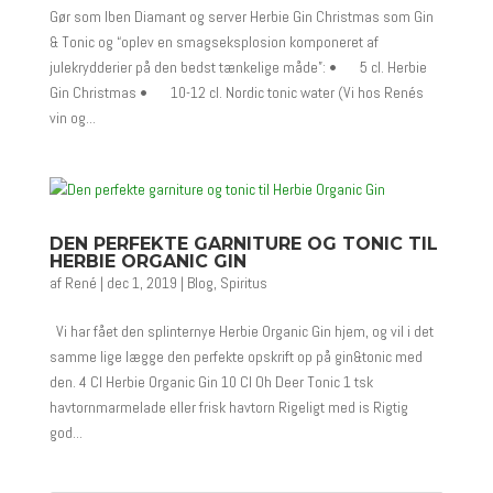
Gør som Iben Diamant og server Herbie Gin Christmas som Gin
& Tonic og “oplev en smagseksplosion komponeret af
julekrydderier på den bedst tænkelige måde”: • 5 cl. Herbie
Gin Christmas • 10-12 cl. Nordic tonic water (Vi hos Renés
vin og...
DEN PERFEKTE GARNITURE OG TONIC TIL
HERBIE ORGANIC GIN
af
René
|
dec 1, 2019
|
Blog
,
Spiritus
Vi har fået den splinternye Herbie Organic Gin hjem, og vil i det
samme lige lægge den perfekte opskrift op på gin&tonic med
den. 4 Cl Herbie Organic Gin 10 Cl Oh Deer Tonic 1 tsk
havtornmarmelade eller frisk havtorn Rigeligt med is Rigtig
god...