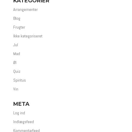
KATEGORIER
Arrangementer
Blog
Frugter
Ikke kategoriseret
Jul
Mad
Øl
Quiz
Spiritus
Vin
META
Log ind
Indlægsfeed
Kommentarfeed