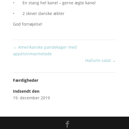
• En stang hel kanel – gerne ægte kanel
• 2 skiver danske æbler
God fornøjelse!
←
Amerikanske pandekager med
appelsinmarmelade
Hallumi-salat
→
Færdigheder
Indsendt den
19. december 2019