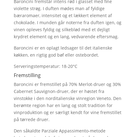
Baroncini fremstår intens rød i glasset med fine
violette strøg. I duften mødes man af fyldige
bæraromaer, intensitet og et lækkert element af
chokolade. I munden går noterne fra duften igen, og
vinen opleves fyldig og silkeblød med et dejligt
krydret element og en lang, vedvarende eftersmag.
Baroncini er en oplagt ledsager til det italienske
køkken, en rigtig god bøf eller ostebordet.
Serveringstemperatur: 18-20°C
Fremstilling
Baroncini er fremstillet på 70% Merlot-druer og 30%
Cabernet Sauvignon-druer, der er høstet fra
vinstokke i den norditalienske vinregion Veneto. Den
berømte region har en lang og stolt tradition for
vinproduktion og er særligt kendt for vine fremstillet
på tørrede druer.
Den såkaldte Parziale Appassimento-metode