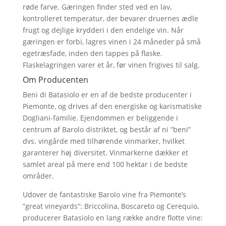
røde farve. Gæringen finder sted ved en lav,
kontrolleret temperatur, der bevarer druernes ædle
frugt og dejlige krydderi i den endelige vin. Når
gæringen er forbi, lagres vinen i 24 måneder på små
egetræsfade, inden den tappes på flaske.
Flaskelagringen varer et år, før vinen frigives til salg.
Om Producenten
Beni di Batasiolo er en af de bedste producenter i
Piemonte, og drives af den energiske og karismatiske
Dogliani-familie. Ejendommen er beliggende i
centrum af Barolo distriktet, og består af ni ”beni”
dvs. vingårde med tilhørende vinmarker, hvilket
garanterer høj diversitet. Vinmarkerne dækker et
samlet areal på mere end 100 hektar i de bedste
områder.
Udover de fantastiske Barolo vine fra Piemonte’s
”great vineyards”: Briccolina, Boscareto og Cerequio,
producerer Batasiolo en lang række andre flotte vine: