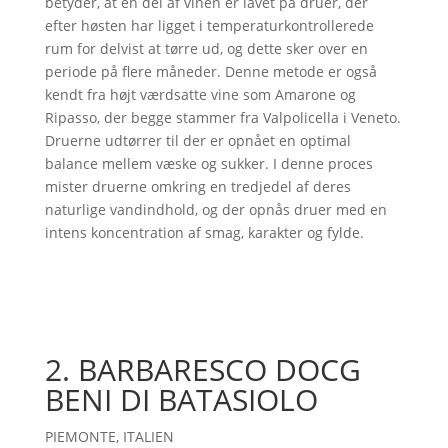
betyder, at en del af vinen er lavet på druer, der
efter høsten har ligget i temperaturkontrollerede
rum for delvist at tørre ud, og dette sker over en
periode på flere måneder. Denne metode er også
kendt fra højt værdsatte vine som Amarone og
Ripasso, der begge stammer fra Valpolicella i Veneto.
Druerne udtørrer til der er opnået en optimal
balance mellem væske og sukker. I denne proces
mister druerne omkring en tredjedel af deres
naturlige vandindhold, og der opnås druer med en
intens koncentration af smag, karakter og fylde.
2. BARBARESCO DOCG
BENI DI BATASIOLO
PIEMONTE, ITALIEN